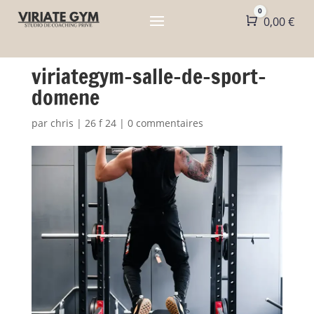
0
Panier
0,00
€
viriategym-salle-de-sport-
domene
par
chris
|
26 f 24
|
0 commentaires