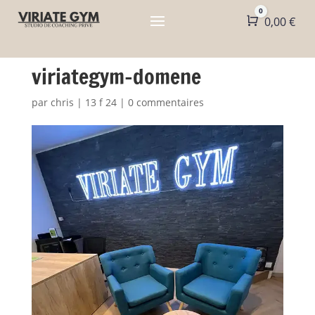
0
Panier
0,00
€
viriategym-domene
par
chris
|
13 f 24
|
0 commentaires