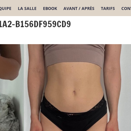
ÉQUIPE
LA SALLE
EBOOK
AVANT / APRÈS
TARIFS
CON
1A2-B156DF959CD9