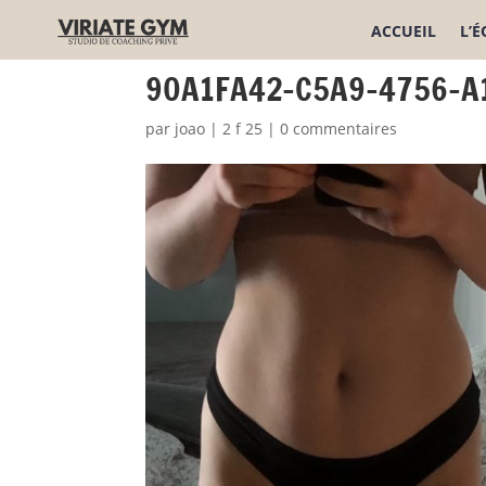
ACCUEIL
L’
90A1FA42-C5A9-4756-A
par
joao
|
2 f 25
|
0 commentaires