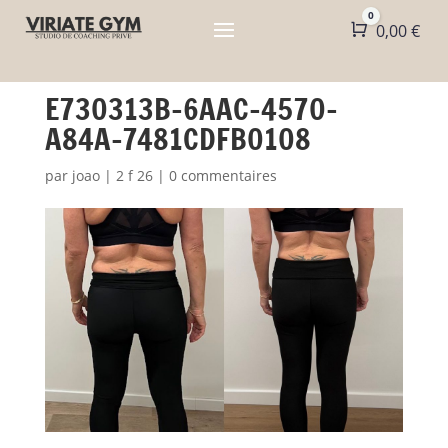
0
Panier
0,00
€
E730313B-6AAC-4570-
A84A-7481CDFB0108
par
joao
|
2 f 26
|
0 commentaires