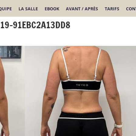
ÉQUIPE
LA SALLE
EBOOK
AVANT / APRÈS
TARIFS
CON
219-91EBC2A13DD8