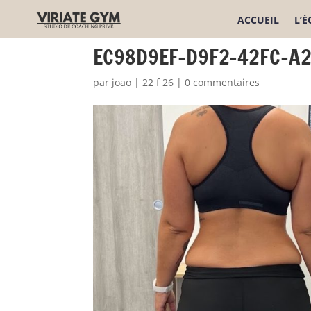
ACCUEIL
L’
EC98D9EF-D9F2-42FC-A
par
joao
|
22 f 26
|
0 commentaires