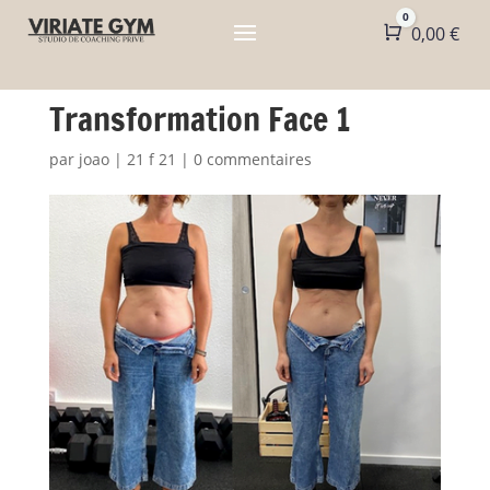
0
Panier
0,00
€
Transformation Face 1
par
joao
|
21 f 21
|
0 commentaires