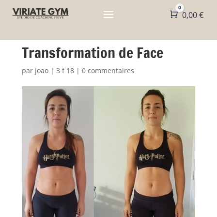
0
Panier
0,00
€
Transformation de Face
par
joao
|
3 f 18
|
0 commentaires