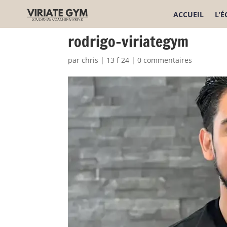
ACCUEIL
L’
rodrigo-viriategym
par
chris
|
13 f 24
|
0 commentaires