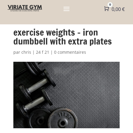
0
Panier
0,00
€
exercise weights – iron
dumbbell with extra plates
par
chris
|
24 f 21
|
0 commentaires