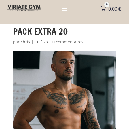
0
Panier
0,00
€
PACK EXTRA 20
par
chris
|
16 f 23
|
0 commentaires