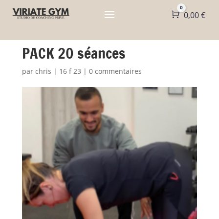
0
Panier
0,00
€
PACK 20 séances
par
chris
|
16 f 23
|
0 commentaires