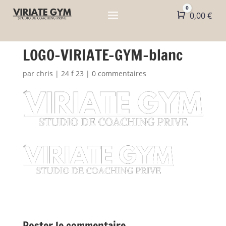
0
Panier
0,00
€
LOGO-VIRIATE-GYM-blanc
par
chris
|
24 f 23
|
0 commentaires
Poster le commentaire