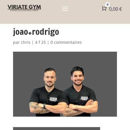
0
Panier
0,00
€
joao+rodrigo
par
chris
|
4 f 25
|
0 commentaires