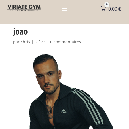
0
Panier
0,00
€
joao
par
chris
|
9 f 23
|
0 commentaires