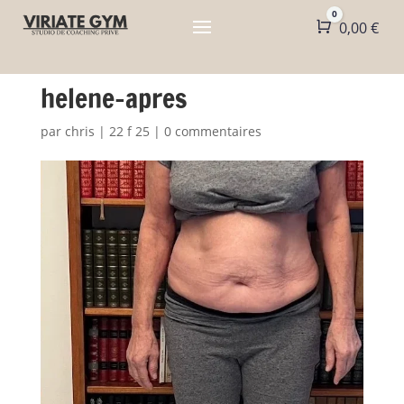
0
Panier
0,00
€
helene-apres
par
chris
|
22 f 25
|
0 commentaires