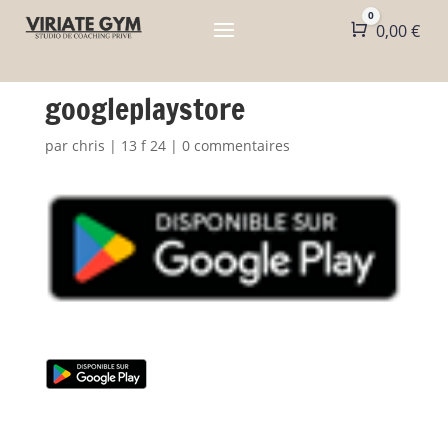
0
Panier
0,00
€
googleplaystore
par
chris
|
13 f 24
|
0 commentaires