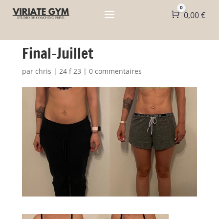
0
Panier
0,00
€
Final-Juillet
par
chris
|
24 f 23
|
0 commentaires