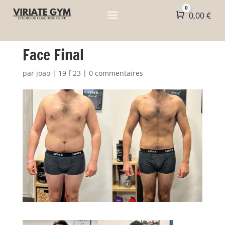
0
Panier
0,00
€
Face Final
par
joao
|
19 f 23
|
0 commentaires