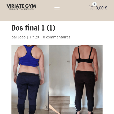
0
Panier
0,00
€
Dos final 1 (1)
par
joao
|
1 f 20
|
0 commentaires