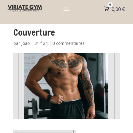
0
Panier
0,00
€
Couverture
par
joao
|
31 f 24
|
0 commentaires