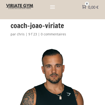
0
Panier
0,00
€
coach-joao-viriate
par
chris
|
9 f 23
|
0 commentaires