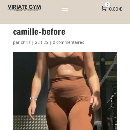
0
Panier
0,00
€
camille-before
par
chris
|
22 f 25
|
0 commentaires