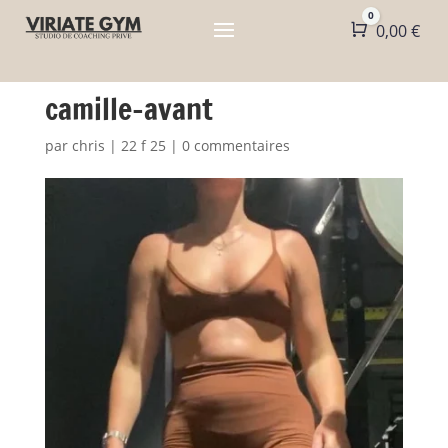
0
Panier
0,00
€
camille-avant
par
chris
|
22 f 25
|
0 commentaires