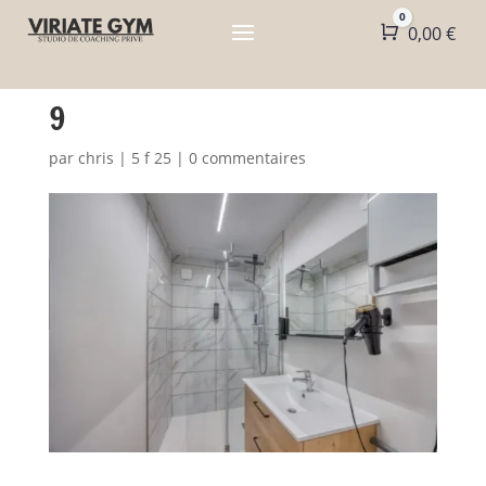
0
Panier
0,00
€
9
par
chris
|
5 f 25
|
0 commentaires