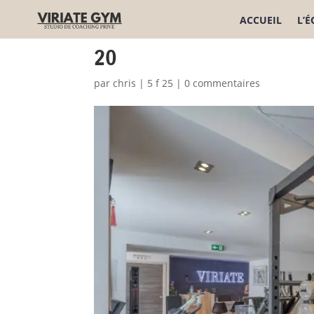
ACCUEIL
L’
20
par
chris
|
5 f 25
|
0 commentaires