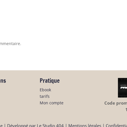
ommentaire.
ons
Pratique
Ebook
tarifs
Mon compte
Code promo
ne
| Développé par
Le Studio 404
|
Mentions légales
|
Confidentia