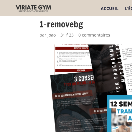
ACCUEIL
L’
1-removebg
par
joao
|
31 f 23
|
0 commentaires