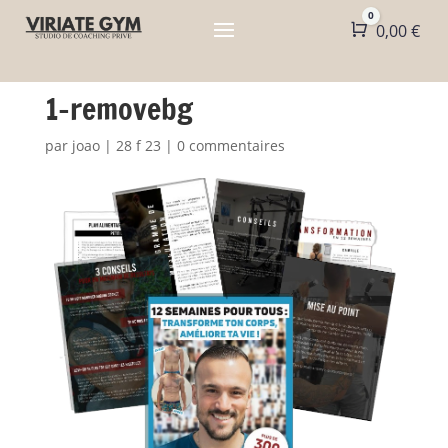
0
Panier
0,00
€
1-removebg
par
joao
|
28 f 23
|
0 commentaires