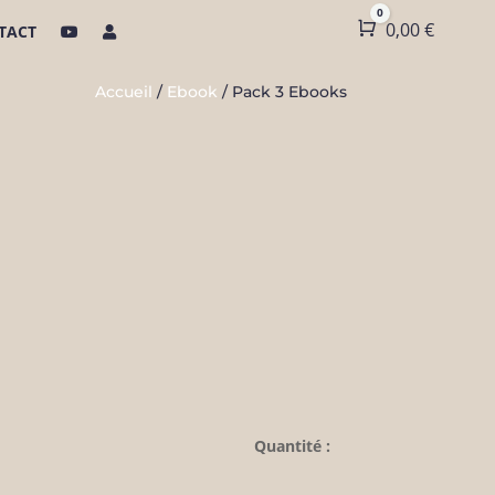
0
Panier
0,00
€
TACT
Accueil
/
Ebook
/ Pack 3 Ebooks
Quantité :