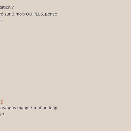
tation ?
uré sur 3 mois OU PLUS, pensé
s.
 !
ons-nous manger tout au long
t ?