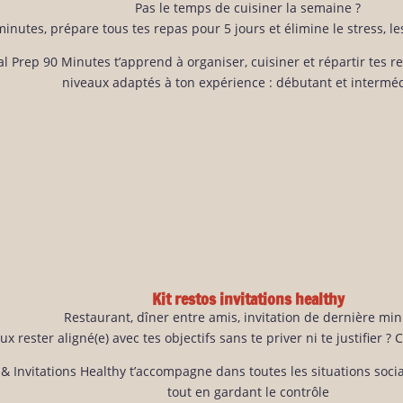
Pas le temps de cuisiner la semaine ?
inutes, prépare tous tes repas pour 5 jours et élimine le stress, le
l Prep 90 Minutes t’apprend à organiser, cuisiner et répartir tes r
niveaux adaptés à ton expérience : débutant et interméd
Kit restos invitations healthy
Restaurant, dîner entre amis, invitation de dernière mi
ux rester aligné(e) avec tes objectifs sans te priver ni te justifier ? Ce
 & Invitations Healthy t’accompagne dans toutes les situations soci
tout en gardant le contrôle