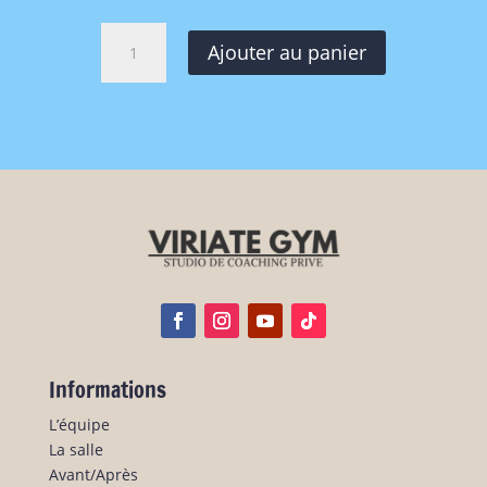
quantité
Ajouter au panier
de
Ebook
En
alimentation...La
saison
c’est
le
patron
!
Informations
L’équipe
La salle
Avant/Après