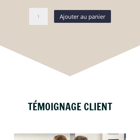
quantité
Ajouter au panier
de
Ebook
En
alimentation...La
saison
c’est
le
patron
!
TÉMOIGNAGE CLIENT