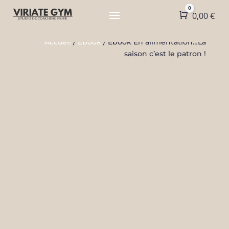
0
Panier
0,00
€
Accueil
/
Ebook
/ Ebook En alimentation…La
saison c’est le patron !