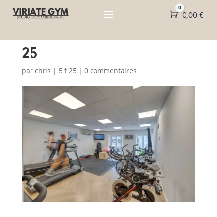
0
Panier
0,00
€
25
par
chris
|
5 f 25
|
0 commentaires